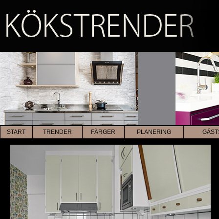
START
TRENDER
FÄRGER
PLANERING
GÄST