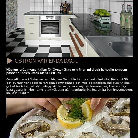
OSTRON VAR ENDA DAG...
Höstens gråa nyans kallas för Oyster Gray och är en mild och behaglig ton som
passar alldeles utsök att ha i ett kök.
Ostronfärgade köksluckor, som här i ett Retro kök känns absolut helt rätt. Både på 50
och 60-talet var de bleka färgerna dominerande och med de klassiska linoleum rutorna i
golvet blir köket helt klart tidstypiskt. Nu är det inte sagt att höstens färg Oyster Gray
bara passar in i denna typ utav kök utan går naturligtvis lika bra att ha i ett hypermodernt
kök a´la 2000-tal.