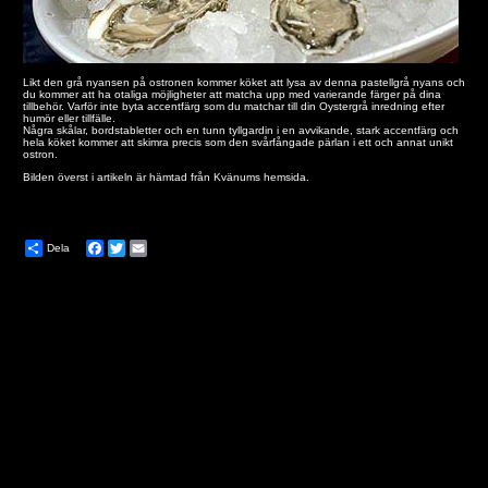
Likt den grå nyansen på ostronen kommer köket att lysa av denna pastellgrå nyans och
du kommer att ha otaliga möjligheter att matcha upp med varierande färger på dina
tillbehör. Varför inte byta accentfärg som du matchar till din Oystergrå inredning efter
humör eller tillfälle.
Några skålar, bordstabletter och en tunn tyllgardin i en avvikande, stark accentfärg och
hela köket kommer att skimra precis som den svårfångade pärlan i ett och annat unikt
ostron.
Bilden överst i artikeln är hämtad från
Kvänums hemsida.
Dela
Facebook
Twitter
Email