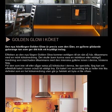
GOLDEN GLOW I KÖKET
Den nya höstfärgen Golden Glow är precis som den låter, en gyllene glödande
gulorange ton som ger ditt kök ett kryddigt inslag.
Effekten av den nya färgen Golden Glow kommer verkligen till sin rätt så här, tillsammans
med en mörk köksinredning. Det skulle även kunna vara en mörkbrun eller mörkgrå
inredning som matchades tillsammans med den intensiva gyllene tonen i denna, höstens
färg.
För den som inte vill eller vågar satsa på köksluckor i denna, lite speciella, färg kan ett
effektfullt kakel i tonen också bli väldigt bra. Ett kakel i en accentfärg blir ju heller inte lika
definitivt som en hel köksinredning utan går ju faktiskt att byta ut lite oftare.