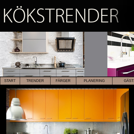
START
TRENDER
FÄRGER
PLANERING
GÄST