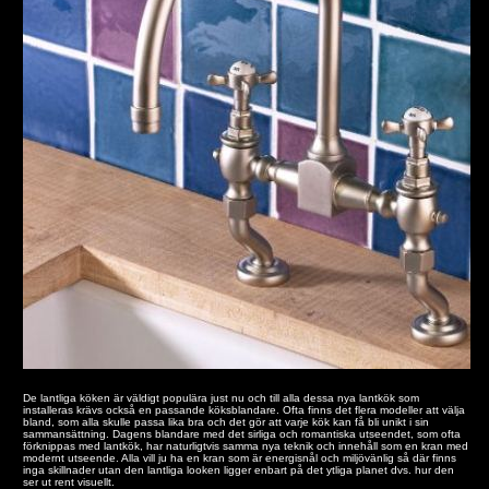
De lantliga köken är väldigt populära just nu och till alla dessa nya lantkök som
installeras krävs också en passande köksblandare. Ofta finns det flera modeller att välja
bland, som alla skulle passa lika bra och det gör att varje kök kan få bli unikt i sin
sammansättning. Dagens blandare med det sirliga och romantiska utseendet, som ofta
förknippas med lantkök, har naturligtvis samma nya teknik och innehåll som en kran med
modernt utseende. Alla vill ju ha en kran som är energisnål och miljövänlig så där finns
inga skillnader utan den lantliga looken ligger enbart på det ytliga planet dvs. hur den
ser ut rent visuellt.