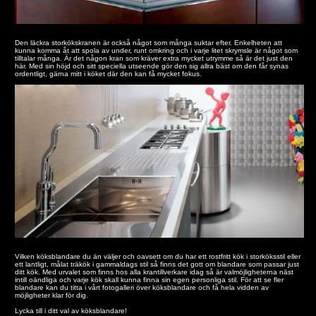
Den läckra storkökskranen är också något som många suktar efter. Enkelheten att
kunna komma åt att spola av under, runt omkring och i varje litet skrymsle är något som
tilltalar många. Är det någon kran som kräver extra mycket utrymme så är det just den
här. Med sin höjd och sitt speciella utseende gör den sig allra bäst om den får synas
ordentligt, gärna mitt i köket där den kan få mycket fokus.
Vilken köksblandare du än väljer och oavsett om du har ett rostfritt kök i storköksstil eller
ett lantligt, målat träkök i gammaldags stil så finns det gott om blandare som passar just
ditt kök. Med urvalet som finns hos alla krantillverkare idag så är valmöjligheterna näst
intill oändliga och varje kök skall kunna finna sin egen personliga stil. För att se fler
blandare kan du titta i vårt fotogalleri över köksblandare och få hela vidden av
möjligheter klar för dig.
Lycka till i ditt val av köksblandare!