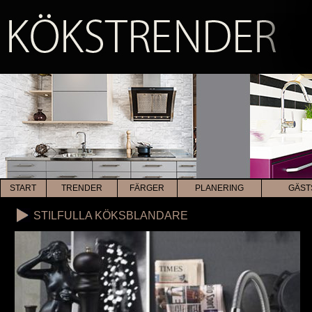
START
TRENDER
FÄRGER
PLANERING
GÄST
STILFULLA KÖKSBLANDARE