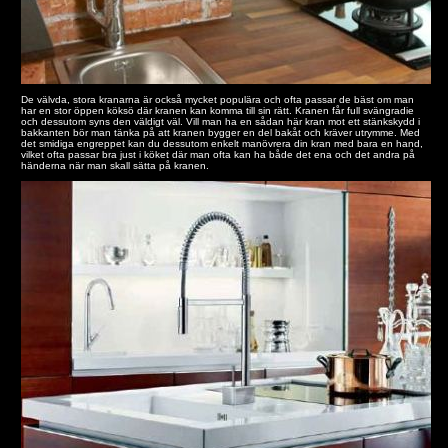
De välvda, stora kranarna är också mycket populära och ofta passar de bäst om man
har en stor öppen köksö där kranen kan komma till sin rätt. Kranen får full svängradie
och dessutom syns den väldigt väl. Vill man ha en sådan här kran mot ett stänkskydd i
bakkanten bör man tänka på att kranen bygger en del bakåt och kräver utrymme. Med
det smidiga engreppet kan du dessutom enkelt manövrera din kran med bara en hand,
vilket ofta passar bra just i köket där man ofta kan ha både det ena och det andra på
händerna när man skall sätta på kranen.