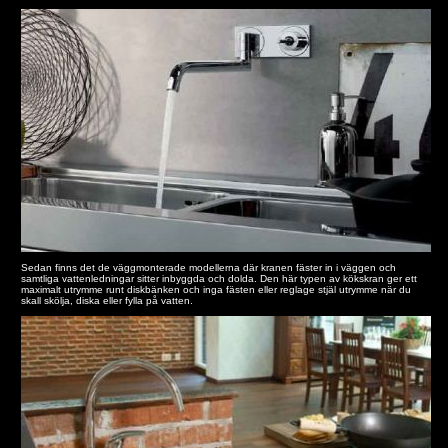
Sedan finns det de väggmonterade modellerna där kranen fäster in i väggen och
samtliga vattenledningar sitter inbyggda och dolda. Den här typen av kökskran ger ett
maximalt utrymme runt diskbänken och inga fästen eller reglage stjäl utrymme när du
skall skölja, diska eller fylla på vatten.