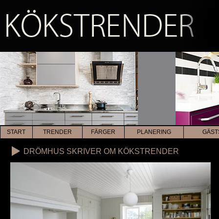
START
TRENDER
FÄRGER
PLANERING
GÄST
DRÖMHUS SKRIVER OM KÖKSTRENDER