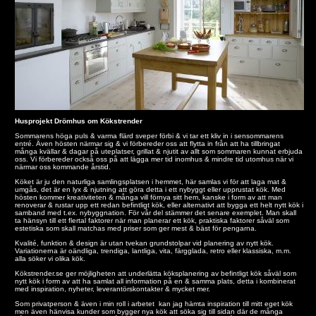
Husprojekt Drömhus om Kökstrender
Sommarens höga puls & varma flärd sveper förbi & vi tar ett kliv in i sensommarens
entré. Även hösten närmar sig & vi förbereder oss att flytta in från att ha tillbringat
många kvällar & dagar på uteplatser, grillat & njutit av allt som sommaren kunnat erbjuda
oss. Vi förbereder också oss på att lägga mer tid inomhus & mindre tid utomhus när vi
närmar oss kommande årstid.
Köket är ju den naturliga samlingsplatsen i hemmet, här samlas vi för att laga mat &
umgås, det är en lyx & njutning att göra detta i ett nybyggt eller upprustat kök. Med
hösten kommer kreativiteten & många vill förnya sitt hem, kanske i form av att man
renoverar & rustar upp ett redan befintligt kök, eller alternativt att bygga ett helt nytt kök i
samband med t.ex. nybyggnation. För vår del stämmer det senare exemplet. Man skall
ta hänsyn till ett flertal faktorer när man planerar ett kök, praktiska faktorer såväl som
estetiska som skall matchas med priser som ger mest & bäst för pengarna.
Kvalité, funktion & design är utan tvekan grundstolpar vid planering av nytt kök.
Variationerna är oändliga, trendiga, lantliga, vita, färgglada, retro eller klassiska, m.m.
alla söker vi olika kök.
Kökstrender.se ger möjligheten att underlätta köksplanering av befintligt kök såväl som
nytt kök i form av att ha samlat all information på en & samma plats, detta i kombinerat
med inspiration, nyheter, leverantörskontakter & mycket mer.
Som privatperson & även i min roll i arbetet kan jag hämta inspiration till mitt eget kök
men även hänvisa kunder som bygger nya kök att söka sig till sidan där de många