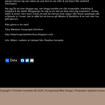
gånger känner sig mer säkra på vad dom är ute efter & på köpet fått värdefull
information.
När jag får tid över bloggar jag, min blogg handlar om vårt husprojekt, inredning &
trädgård & lite därtill. Bloggandet för mig är ett sätt att dela med mig inspiration, tankar,
bilder & texter, men även också ett sätt att minnas hela vägen från första spadtaget tills
vi flyttade in i huset, det är alltid kul att kunna gå tillbaka & återblicka & se vad man har
gått igenom.
Kika gärna in du med!
Tiina Miettinen Husprojekt Drömhus
http://www.husprojektdromhus.blogspot.com/
Info: Bilden i artikeln är hämtad från
Åraslövs hemsida.
Dela
Facebook
Twitter
Email
Copyright © Portalen Interaktiv AB 2026 | Formgivning Mikar Design | Produktion UpdateIt Interac